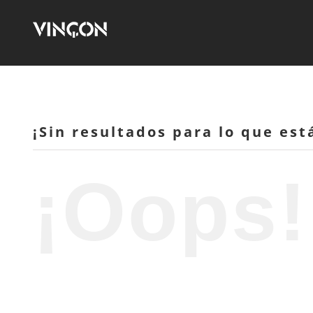
Saltar
al
contenido
¡Sin resultados para lo que es
¡Oops!