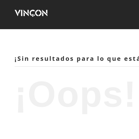
Saltar
al
contenido
¡Sin resultados para lo que es
¡Oops!