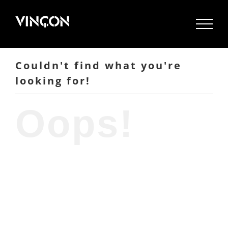
Skip
to
content
Couldn't find what you're
looking for!
Oops!