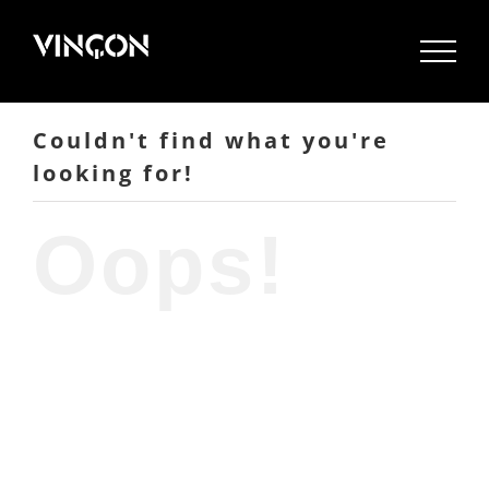
Skip
to
content
Couldn't find what you're
looking for!
Oops!